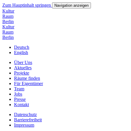
Zum Hauptinhalt springen
Navigation anzeigen
Kultur
Ra
um
Ber
lin
Kultur
Ra
um
Ber
lin
Deutsch
English
Über Uns
Aktuelles
Projekte
Räume finden
Für Eigentümer
Team
Jobs
Presse
Kontakt
Datenschutz
Barrierefreiheit
Impressum