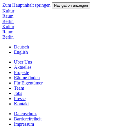
Zum Hauptinhalt springen
Navigation anzeigen
Kultur
Ra
um
Ber
lin
Kultur
Ra
um
Ber
lin
Deutsch
English
Über Uns
Aktuelles
Projekte
Räume finden
Für Eigentümer
Team
Jobs
Presse
Kontakt
Datenschutz
Barrierefreiheit
Impressum