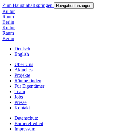
Zum Hauptinhalt springen
Navigation anzeigen
Kultur
Ra
um
Ber
lin
Kultur
Ra
um
Ber
lin
Deutsch
English
Über Uns
Aktuelles
Projekte
Räume finden
Für Eigentümer
Team
Jobs
Presse
Kontakt
Datenschutz
Barrierefreiheit
Impressum